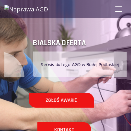
BIALSKA OFERTA
Serwis dużego AGD w Białej Podlaskiej
ZGŁOŚ AWARIĘ
KONTAKT